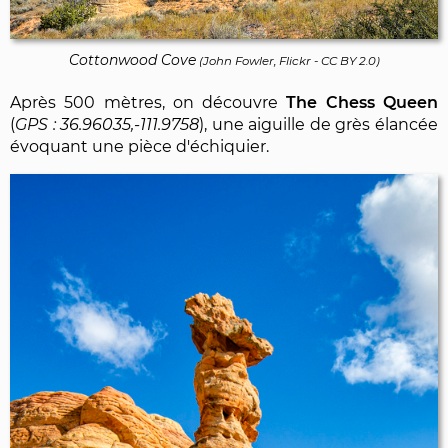
Cottonwood Cove
(
John Fowler, Flickr
-
CC BY 2.0
)
Après 500 mètres, on découvre
The Chess Queen
(
36.96035,-111.9758
), une aiguille de grès élancée
évoquant une pièce d'échiquier.