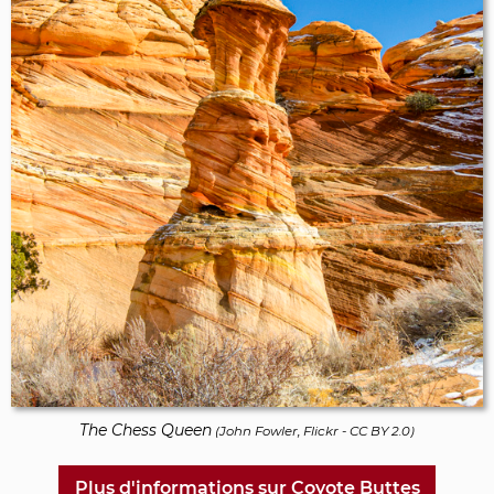
The Chess Queen
(
John Fowler, Flickr
-
CC BY 2.0
)
Plus d'informations sur Coyote Buttes