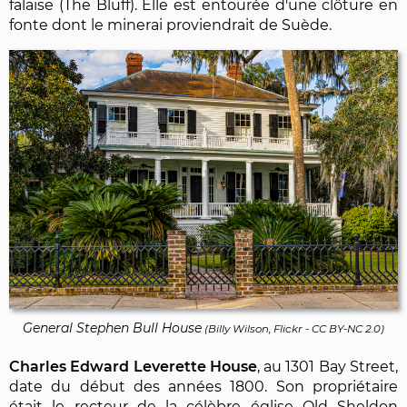
falaise (The Bluff). Elle est entourée d'une clôture en
fonte dont le minerai proviendrait de Suède.
General Stephen Bull House
(
Billy Wilson, Flickr
-
CC BY-NC 2.0
)
Charles Edward Leverette House
, au 1301 Bay Street,
date du début des années 1800. Son propriétaire
était le recteur de la célèbre église Old Sheldon