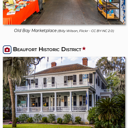
Old Bay Marketplace
(
Billy Wilson, Flickr
-
CC BY-NC 2.0
)
Beaufort Historic District