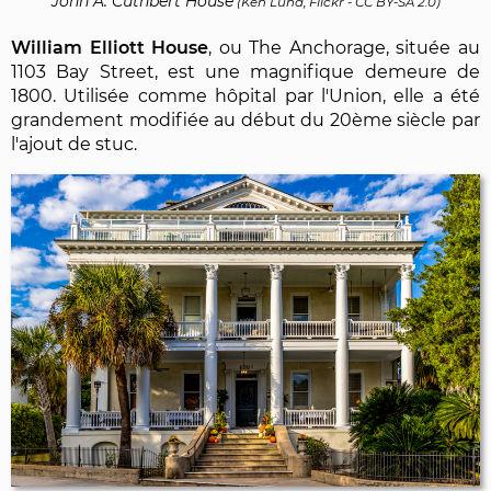
John A. Cuthbert House
(
Ken Lund, Flickr
-
CC BY-SA 2.0
)
William Elliott House
, ou The Anchorage, située au
1103 Bay Street, est une magnifique demeure de
1800. Utilisée comme hôpital par l'Union, elle a été
grandement modifiée au début du 20ème siècle par
l'ajout de stuc.