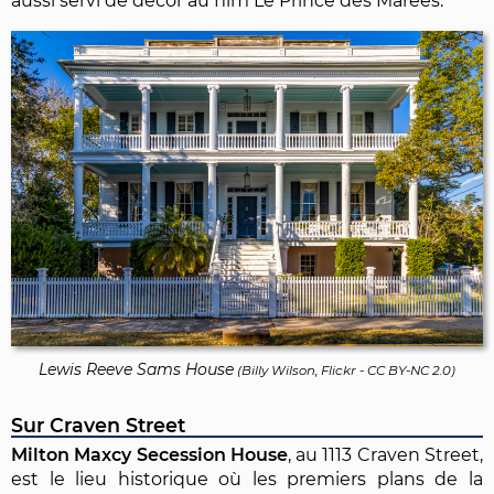
aussi servi de décor au film Le Prince des Marées.
Lewis Reeve Sams House
(
Billy Wilson, Flickr
-
CC BY-NC 2.0
)
Sur Craven Street
Milton Maxcy Secession House
, au 1113 Craven Street,
est le lieu historique où les premiers plans de la