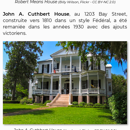
Robert Means House
(
Billy Wilson, Flickr
-
CC BY-NC 2.0
)
John A. Cuthbert House
, au 1203 Bay Street,
construite vers 1810 dans un style Fédéral, a été
remaniée dans les années 1930 avec des ajouts
victoriens.