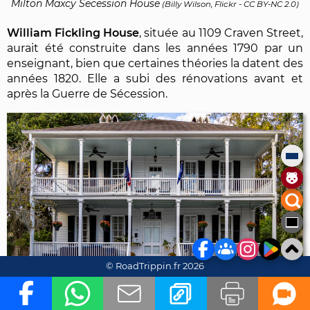
Milton Maxcy Secession House
(
Billy Wilson, Flickr
-
CC BY-NC 2.0
)
William Fickling House
, située au 1109 Craven Street,
aurait été construite dans les années 1790 par un
enseignant, bien que certaines théories la datent des
années 1820. Elle a subi des rénovations avant et
après la Guerre de Sécession.
© RoadTrippin.fr 2026