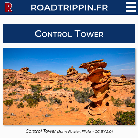
☰
ROADTRIPPIN.FR
Control Tower
Control Tower
(
John Fowler, Flickr
-
CC BY 2.0
)