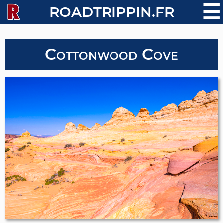
☰
ROADTRIPPIN.FR
Cottonwood Cove