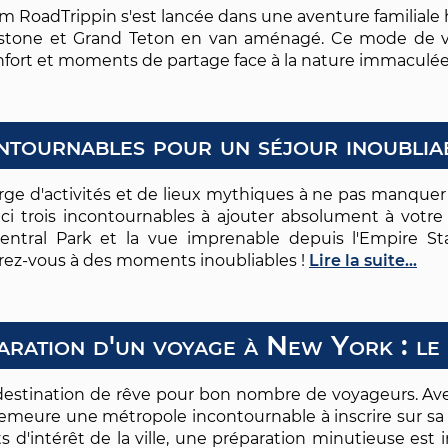
Team RoadTrippin s'est lancée dans une aventure familiale
owstone et Grand Teton en van aménagé. Ce mode de v
 confort et moments de partage face à la nature immaculé
contournables pour un séjour inoubli
ge d'activités et de lieux mythiques à ne pas manquer 
voici trois incontournables à ajouter absolument à vot
 Central Park et la vue imprenable depuis l'Empire S
arez-vous à des moments inoubliables !
Lire la suite...
ration d'un voyage à New York : le
 destination de rêve pour bon nombre de voyageurs. Avec
demeure une métropole incontournable à inscrire sur sa
s d'intérêt de la ville, une préparation minutieuse e