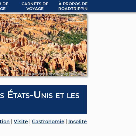
 DE
CARNETS DE
À PROPOS DE
GE
VOYAGE
ROADTRIPPIN
Let's go get lost anywhere in the USA...
es États-Unis et les
tion
|
Visite
|
Gastronomie
|
Insolite