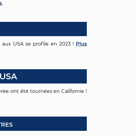
s
.
 aux USA se profile en 2023 !
Plus
x USA
rée ont été tournées en Californie !
tres