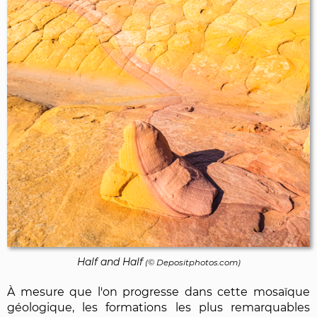
Half and Half
(©
Depositphotos.com
)
À mesure que l'on progresse dans cette mosaïque
géologique, les formations les plus remarquables