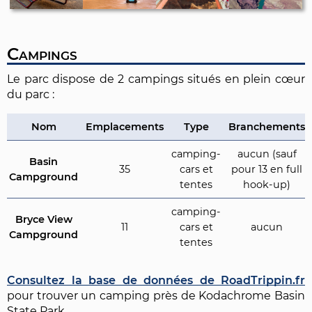
Campings
Le parc dispose de 2 campings situés en plein cœur
du parc :
Nom
Emplacements
Type
Branchements
camping-
aucun (sauf
Basin
35
cars et
pour 13 en full
Campground
tentes
hook-up)
camping-
Bryce View
11
cars et
aucun
Campground
tentes
Consultez la base de données de RoadTrippin.fr
pour trouver un camping près de Kodachrome Basin
State Park.