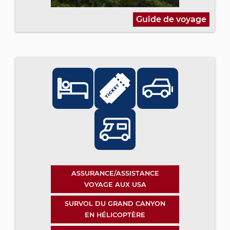
Guide de voyage
ASSURANCE/ASSISTANCE
VOYAGE AUX USA
SURVOL DU GRAND CANYON
EN HÉLICOPTÈRE