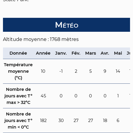
Météo
Altitude moyenne : 1768 mètres
Donnée
Année
Janv.
Fév.
Mars
Avr.
Mai
Ju
Température
moyenne
10
-1
2
5
9
14
1
(°C)
Nombre de
jours avec T°
45
0
0
0
0
1
1
max > 32°C
Nombre de
jours avec T°
182
30
27
27
18
6
1
min < 0°C