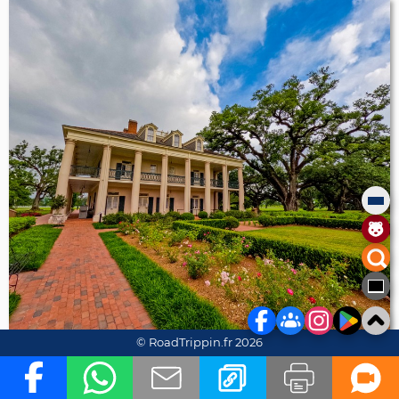
© RoadTrippin.fr 2026
East Garden
(©
Dominique Chouvet
, roadtrippin.fr)
De l'autre côté, on retrouve un autre beau jardin