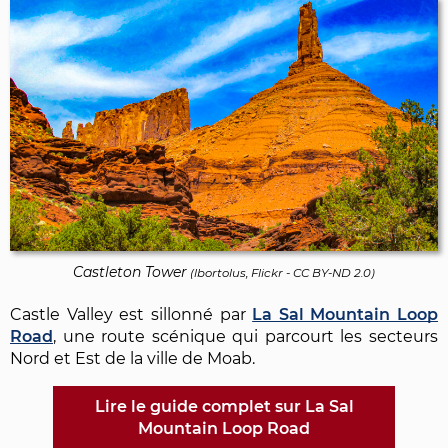
Castleton Tower
(
lbortolus, Flickr
-
CC BY-ND 2.0
)
Castle Valley est sillonné par
La Sal Mountain Loop
Road
, une route scénique qui parcourt les secteurs
Nord et Est de la ville de Moab.
Lire le guide complet sur La Sal
Mountain Loop Road