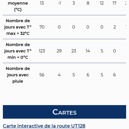
moyenne
13
-1
3
8
12
17
2
(°C)
Nombre de
jours avec T°
70
0
0
0
0
2
1
max > 32°C
Nombre de
jours avec T°
123
29
23
14
5
0
0
min < 0°C
Nombre de
jours avec
56
4
5
6
5
6
2
pluie
Cartes
Carte interactive de la route UT128