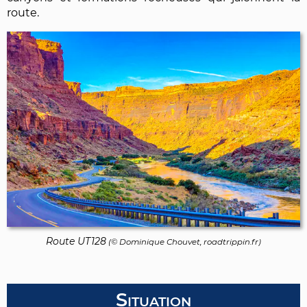
route.
Route UT128
(©
Dominique Chouvet
, roadtrippin.fr)
Situation