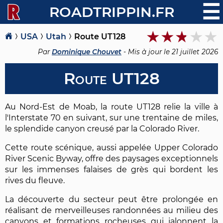
☰
ROADTRIPPIN.FR
USA
Utah
Route UT128
Par
Dominique Chouvet
- Mis à jour le
21 juillet 2026
Route UT128
Au Nord-Est de Moab, la route UT128 relie la ville à
l'Interstate 70 en suivant, sur une trentaine de miles,
le splendide canyon creusé par la Colorado River.
Cette route scénique, aussi appelée Upper Colorado
River Scenic Byway, offre des paysages exceptionnels
sur les immenses falaises de grès qui bordent les
rives du fleuve.
La découverte du secteur peut être prolongée en
réalisant de merveilleuses randonnées au milieu des
canyons et formations rocheuses qui jalonnent la