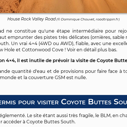
House Rock Valley Road
(©
Dominique Chouvet
, roadtrippin.fr)
ad ne constitue qu'une étape intermédiaire pour rej
faut emprunter des pistes très délicates (ornières, sable 
uth. Un vrai 4×4 (4WD ou AWD), fiable, avec une excell
w Hole et Cottonwood Cove ! Voir en détail plus bas.
n 4×4, il est inutile de prévoir la visite de Coyote But
nde quantité d'eau et de provisions pour faire face à t
 monde et la couverture GSM est nulle.
rmis pour visiter Coyote Buttes So
glementé. Le site étant aussi très fragile, le BLM, en cha
r accéder à Coyote Buttes South.