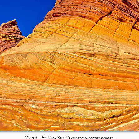
Coyote Buttes South
(© Straw, roadtrippin.fr)