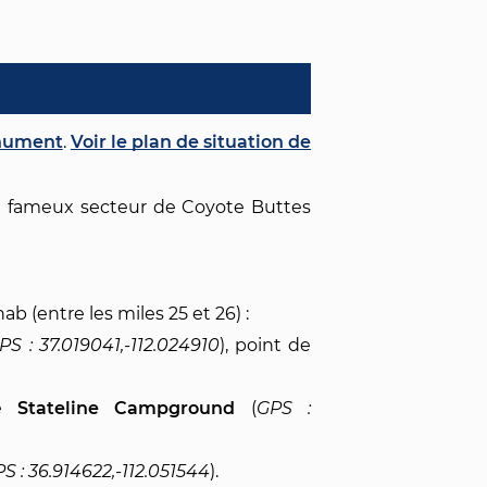
onument
.
Voir le plan de situation de
u fameux secteur de Coyote Buttes
b (entre les miles 25 et 26) :
37.019041,-112.024910
), point de
re
Stateline Campground
(
36.914622,-112.051544
).