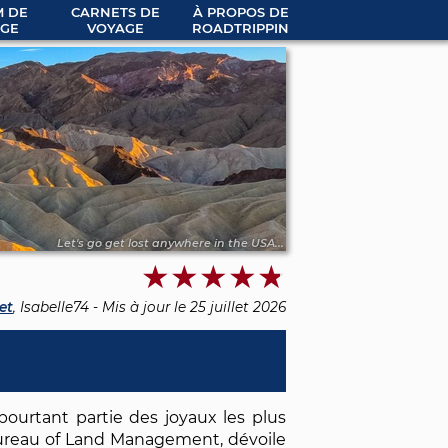
 DE
CARNETS DE
À PROPOS DE
GE
VOYAGE
ROADTRIPPIN
Let's go get lost anywhere in the USA...
et
, Isabelle74 - Mis à jour le
25 juillet 2026
pourtant partie des joyaux les plus
 Bureau of Land Management, dévoile