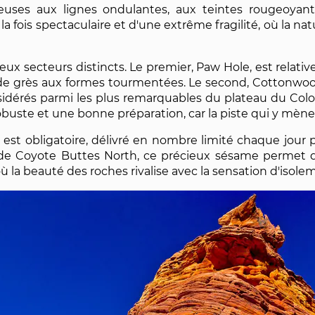
ses aux lignes ondulantes, aux teintes rougeoyante
à la fois spectaculaire et d'une extrême fragilité, où la na
ux secteurs distincts. Le premier, Paw Hole, est relat
de grès aux formes tourmentées. Le second, Cottonwood
sidérés parmi les plus remarquables du plateau du Color
buste et une bonne préparation, car la piste qui y mène es
 est obligatoire, délivré en nombre limité chaque jou
ui de Coyote Buttes North, ce précieux sésame permet 
la beauté des roches rivalise avec la sensation d'isolem