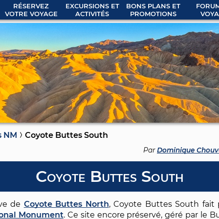
RÉSERVEZ
EXCURSIONS ET
BONS PLANS ET
FORUM
VOTRE VOYAGE
ACTIVITÉS
PROMOTIONS
VOYA
fs NM
Coyote Buttes South
Par
Dominique Chouv
Coyote Buttes South
ave de
Coyote Buttes North
, Coyote Buttes South fait 
tional Monument
. Ce site encore préservé, géré par le