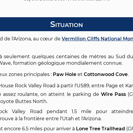
Situation
d de l'Arizona, au cœur de
Vermilion Cliffs National M
e à seulement quelques centaines de mètres au Sud d
 Wave, formation géologique mondialement connue.
ux zones principales :
Paw Hole
et
Cottonwood Cove
.
 House Rock Valley Road à partir l'US89, entre Page et Kana
e assez roulante, on atteint le parking de
Wire Pass
(
oyote Buttes North.
ock Valley Road pendant 1.5 mile pour atteind
 trouve à la frontière entre l'Utah et l'Arizona.
 encore 6.5 miles pour arriver à
Lone Tree Trailhead
(