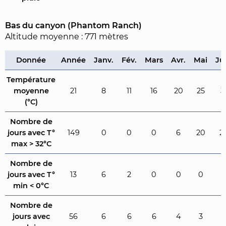
Bas du canyon (Phantom Ranch)
Altitude moyenne : 771 mètres
Donnée
Année
Janv.
Fév.
Mars
Avr.
Mai
Ju
Température
moyenne
21
8
11
16
20
25
3
(°C)
Nombre de
jours avec T°
149
0
0
0
6
20
2
max > 32°C
Nombre de
jours avec T°
13
6
2
0
0
0
0
min < 0°C
Nombre de
jours avec
56
6
6
6
4
3
2