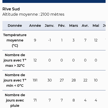
Rive Sud
Altitude moyenne : 2100 mètres
Donnée
Année
Janv.
Fév.
Mars
Avr.
Mai
Ju
Température
moyenne
9
-1
1
3
7
12
1
(°C)
Nombre de
jours avec T°
12
0
0
0
0
0
3
max > 32°C
Nombre de
jours avec T°
191
30
27
28
22
10
1
min < 0°C
Nombre de
jours avec
71
7
7
8
4
4
2
pluie