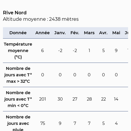
Rive Nord
Altitude moyenne : 2438 mètres
Donnée
Année
Janv.
Fév.
Mars
Avr.
Mai
Ju
Température
moyenne
6
-2
-2
1
5
9
1
(°C)
Nombre de
jours avec T°
0
0
0
0
0
0
0
max > 32°C
Nombre de
jours avec T°
201
30
27
28
22
14
4
min < 0°C
Nombre de
jours avec
75
9
7
7
5
4
3
pluie