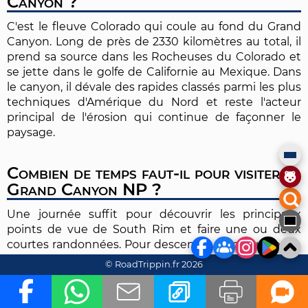
Canyon ?
C'est le fleuve Colorado qui coule au fond du Grand
Canyon. Long de près de 2330 kilomètres au total, il
prend sa source dans les Rocheuses du Colorado et
se jette dans le golfe de Californie au Mexique. Dans
le canyon, il dévale des rapides classés parmi les plus
techniques d'Amérique du Nord et reste l'acteur
principal de l'érosion qui continue de façonner le
paysage.
Combien de temps faut-il pour visiter
Grand Canyon NP ?
Une journée suffit pour découvrir les principaux
points de vue de South Rim et faire une ou deux
courtes randonnées. Pour descendre jusqu'au fleuve
et remonter, comptez au minimum deux jours (avec
© RoadTrippin.fr 2026
une nuit au camping de Bright Angel, sur réservation
obligatoire). Pour une expérience complète incluant
North Rim ou une randonnée de Rim à Rim,