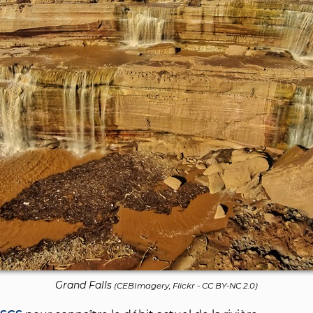
Grand Falls
(
CEBImagery, Flickr
-
CC BY-NC 2.0
)