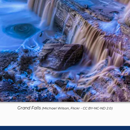
Grand Falls
(
Michael Wilson, Flickr
-
CC BY-NC-ND 2.0
)