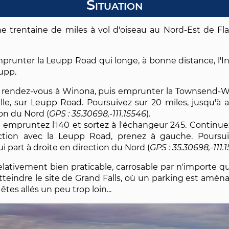
Situation
ne trentaine de miles à vol d'oiseau au Nord-Est de Fla
emprunter la Leupp Road qui longe, à bonne distance, l'I
upp.
aff, rendez-vous à Winona, puis emprunter la Townsend-
ille, sur Leupp Road. Poursuivez sur 20 miles, jusqu'à a
ion du Nord (
35.30698,-111.15546
).
 empruntez l'I40 et sortez à l'échangeur 245. Continue
ection avec la Leupp Road, prenez à gauche. Poursui
ui part à droite en direction du Nord (
35.30698,-111.
relativement bien praticable, carrosable par n'importe 
eindre le site de Grand Falls, où un parking est aménagé
êtes allés un peu trop loin...