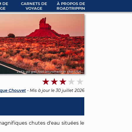
 DE
CARNETS DE
À PROPOS DE
GE
VOYAGE
ROADTRIPPIN
Let's go get lost anywhere in the USA...
que Chouvet
- Mis à jour le
30 juillet 2026
agnifiques chutes d'eau situées le