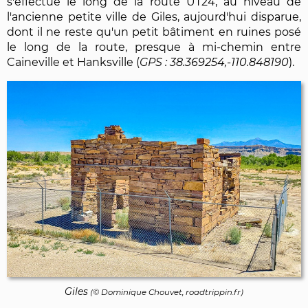
s'effectue le long de la route UT24, au niveau de
l'ancienne petite ville de Giles, aujourd'hui disparue,
dont il ne reste qu'un petit bâtiment en ruines posé
le long de la route, presque à mi-chemin entre
Caineville et Hanksville (
38.369254,-110.848190
).
Giles
(©
Dominique Chouvet
, roadtrippin.fr)