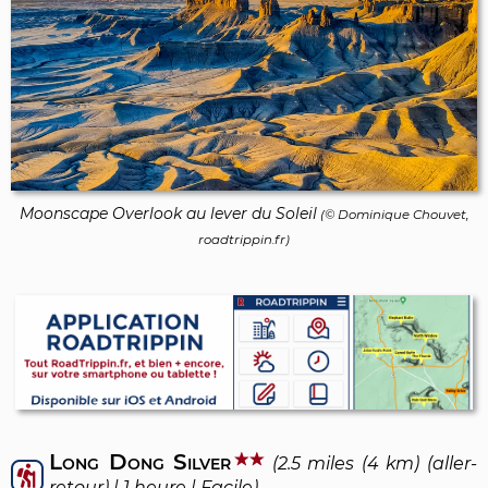
Moonscape Overlook au lever du Soleil
(©
Dominique Chouvet
,
roadtrippin.fr)
Long Dong Silver
(2.5 miles (4 km) (aller-
retour) | 1 heure | Facile)