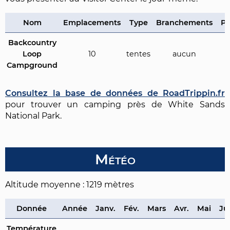
Nom
Emplacements
Type
Branchements
Pr
Backcountry
Loop
10
tentes
aucun
Campground
Consultez la base de données de RoadTrippin.fr
pour trouver un camping près de White Sands
National Park.
Météo
Altitude moyenne : 1219 mètres
Donnée
Année
Janv.
Fév.
Mars
Avr.
Mai
Ju
Température