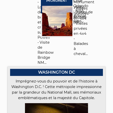
Monument
Cove
•
Monument
Orlando
Location
Valley
• Visites
Valley
• NBA,
de
• Survol de
guidées
airboat,
bateau
Arches
en 4x4
pass...
et
NP...
• Visites
croisières
privées
sur Lake
en 4x4
Powell
•
• Visite
Balades
de
à
Rainbow
cheval...
Bridge
NM...
WASHINGTON DC
Imprégnez-vous du pouvoir et de l'histoire à
Washington D.C. ! Cette métropole impressionne
par la grandeur du National Mall, ses mémoriaux
emblématiques et la majesté du Capitole.