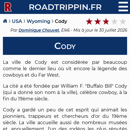
☰
ROADTRIPPIN.FR
USA
Wyoming
Cody
Par
Dominique Chouvet
, Elk6 - Mis à jour le
30 juillet 2026
Cody
La ville de Cody est considérée par beaucoup
comme le dernier lieu où vit encore la légende des
cowboys et du Far West.
La cité a été fondée par William F. "Buffalo Bill" Cody
(qui a donné son nom à la ville), célèbre cowboy, à la
fin du 19ème siècle.
Cody a gardé un peu de cet esprit qui animait les
pionniers, trappeurs et chercheurs d'or du 19ème
siècle. La ville accueille aussi de nombreux musées
et, annuellement, l'un des rodéos les plus réputés