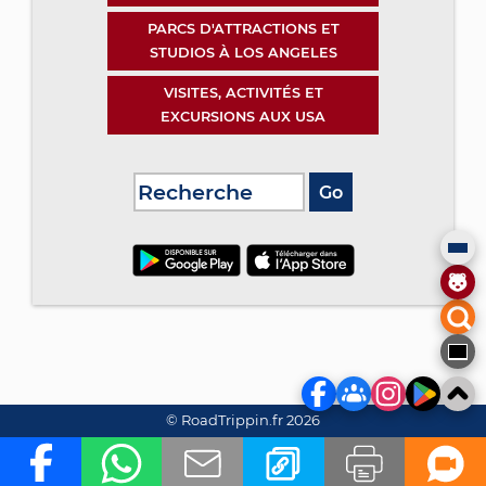
PARCS D'ATTRACTIONS ET
STUDIOS À LOS ANGELES
VISITES, ACTIVITÉS ET
EXCURSIONS AUX USA
© RoadTrippin.fr 2026