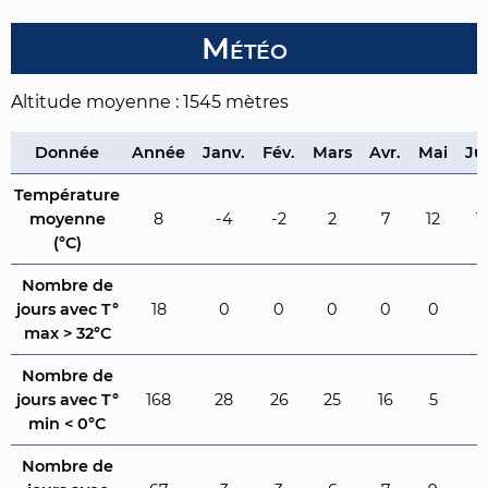
Météo
Altitude moyenne : 1545 mètres
Donnée
Année
Janv.
Fév.
Mars
Avr.
Mai
Ju
Température
moyenne
8
-4
-2
2
7
12
1
(°C)
Nombre de
jours avec T°
18
0
0
0
0
0
2
max > 32°C
Nombre de
jours avec T°
168
28
26
25
16
5
0
min < 0°C
Nombre de