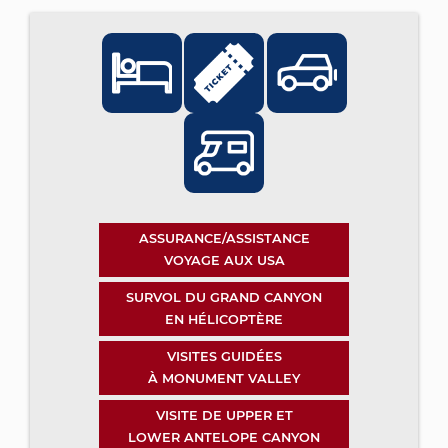
ASSURANCE/ASSISTANCE
VOYAGE AUX USA
SURVOL DU GRAND CANYON
EN HÉLICOPTÈRE
VISITES GUIDÉES
À MONUMENT VALLEY
VISITE DE UPPER ET
LOWER ANTELOPE CANYON