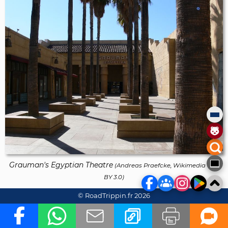
Grauman's Egyptian Theatre
(
Andreas Praefcke, Wikimedia
-
CC
BY 3.0
)
© RoadTrippin.fr 2026
Grauman's Egyptian Theatre
est une autre salle de
cinéma historique du quartier, située au 6706
Hollywood Boulevard et inscrite comme Los Angeles