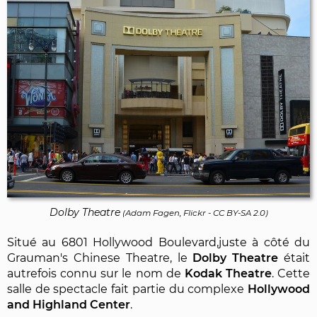
Dolby Theatre
(
Adam Fagen, Flickr
-
CC BY-SA 2.0
)
Situé au 6801 Hollywood Boulevard,juste à côté du
Grauman's Chinese Theatre, le
Dolby Theatre
était
autrefois connu sur le nom de
Kodak Theatre
. Cette
salle de spectacle fait partie du complexe
Hollywood
and Highland Center
.