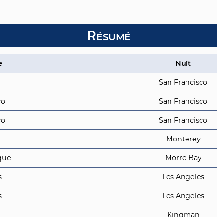
Résumé
e
Nuit
San Francisco
co
San Francisco
co
San Francisco
Monterey
ique
Morro Bay
s
Los Angeles
s
Los Angeles
Kingman