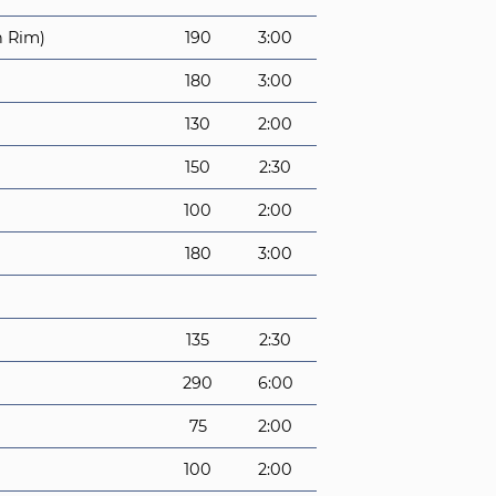
 Rim)
190
3:00
180
3:00
130
2:00
150
2:30
100
2:00
180
3:00
135
2:30
290
6:00
75
2:00
100
2:00