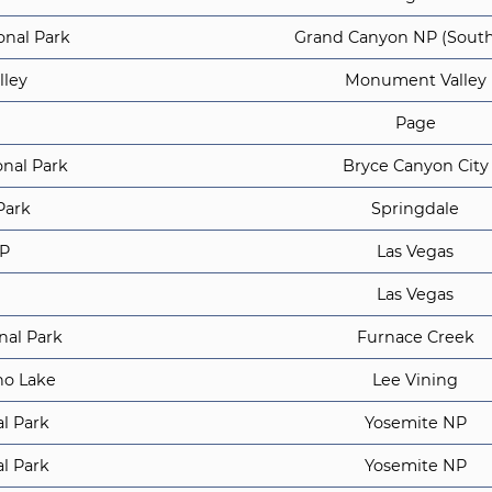
onal Park
Grand Canyon NP (South
ley
Monument Valley
Page
nal Park
Bryce Canyon City
Park
Springdale
NP
Las Vegas
Las Vegas
nal Park
Furnace Creek
no Lake
Lee Vining
l Park
Yosemite NP
l Park
Yosemite NP