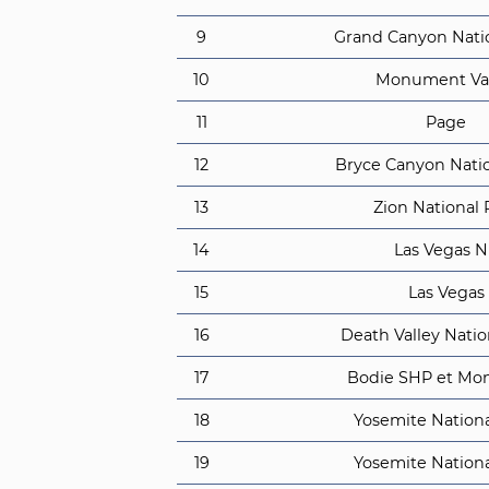
9
Grand Canyon Nati
10
Monument Val
11
Page
12
Bryce Canyon Natio
13
Zion National 
14
Las Vegas 
15
Las Vegas
16
Death Valley Natio
17
Bodie SHP et Mo
18
Yosemite Nationa
19
Yosemite Nationa