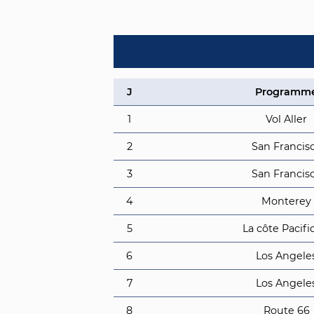
J
Programm
1
Vol Aller
2
San Francis
3
San Francis
4
Monterey
5
La côte Pacif
6
Los Angele
7
Los Angele
8
Route 66