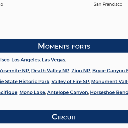
co
San Francisco
Moments forts
isco
,
Los Angeles
,
Las Vegas
.
Yosemite NP
,
Death Valley NP
,
Zion NP
,
Bryce Canyon 
e State Historic Park
,
Valley of Fire SP
,
Monument Vall
acifique
,
Mono Lake
,
Antelope Canyon
,
Horseshoe Ben
Circuit