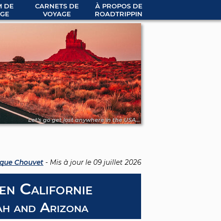
 DE
CARNETS DE
À PROPOS DE
GE
VOYAGE
ROADTRIPPIN
Let's go get lost anywhere in the USA...
que Chouvet
- Mis à jour le
09 juillet 2026
 en Californie
tah and Arizona