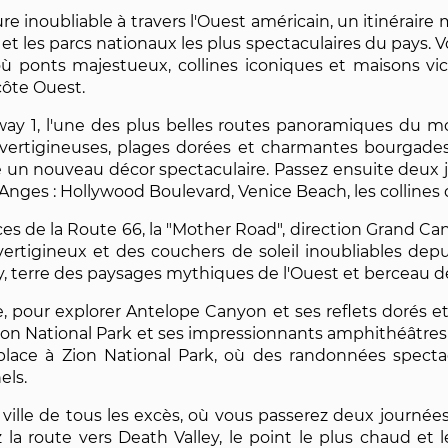
e inoubliable à travers l'Ouest américain, un itinéraire 
 et les parcs nationaux les plus spectaculaires du pays. 
 où ponts majestueux, collines iconiques et maisons v
côte Ouest.
way 1, l'une des plus belles routes panoramiques du mo
es vertigineuses, plages dorées et charmantes bourg
 un nouveau décor spectaculaire. Passez ensuite deux j
nges : Hollywood Boulevard, Venice Beach, les collines de
races de la Route 66, la "Mother Road", direction Grand C
ertigineux et des couchers de soleil inoubliables dep
 terre des paysages mythiques de l'Ouest et berceau de 
 pour explorer Antelope Canyon et ses reflets dorés et
on National Park et ses impressionnants amphithéâtres d
 place à Zion National Park, où des randonnées spec
els.
 ville de tous les excès, où vous passerez deux journé
z la route vers Death Valley, le point le plus chaud et