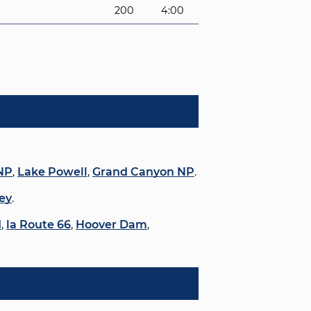
200
4:00
NP
,
Lake Powell
,
Grand Canyon NP
.
ey
.
d
,
la Route 66
,
Hoover Dam
,