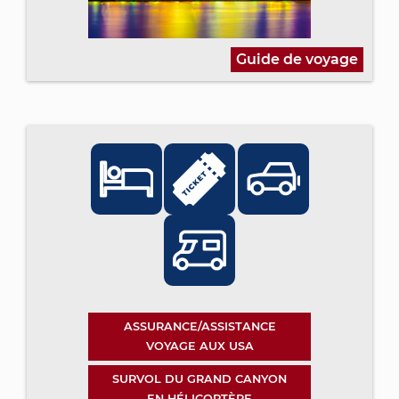
Guide de voyage
ASSURANCE/ASSISTANCE
VOYAGE AUX USA
SURVOL DU GRAND CANYON
EN HÉLICOPTÈRE