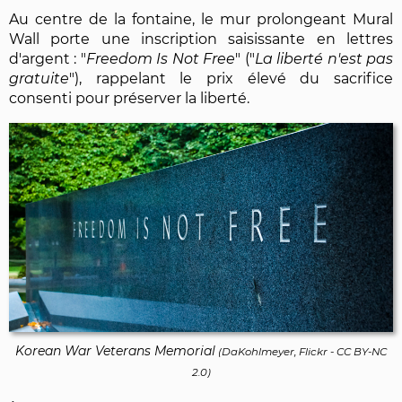
Au centre de la fontaine, le mur prolongeant Mural
Wall porte une inscription saisissante en lettres
d'argent : "
Freedom Is Not Free
" ("
La liberté n'est pas
gratuite
"), rappelant le prix élevé du sacrifice
consenti pour préserver la liberté.
Korean War Veterans Memorial
(
DaKohlmeyer, Flickr
-
CC BY-NC
2.0
)