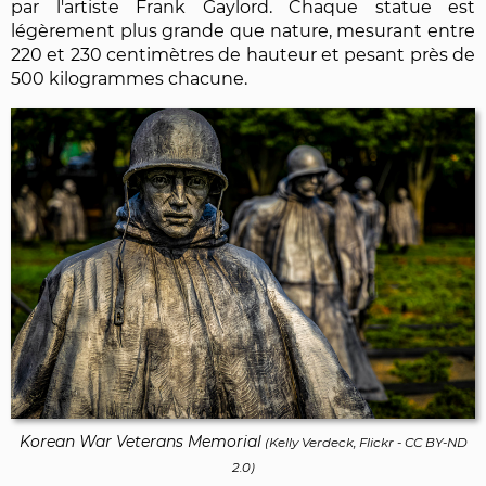
par l'artiste Frank Gaylord. Chaque statue est
légèrement plus grande que nature, mesurant entre
220 et 230 centimètres de hauteur et pesant près de
500 kilogrammes chacune.
Korean War Veterans Memorial
(
Kelly Verdeck, Flickr
-
CC BY-ND
2.0
)