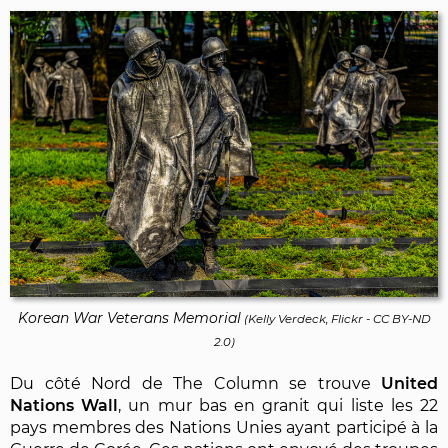
Korean War Veterans Memorial
(
Kelly Verdeck, Flickr
-
CC BY-ND
2.0
)
Du côté Nord de The Column se trouve
United
Nations Wall
, un mur bas en granit qui liste les 22
pays membres des Nations Unies ayant participé à la