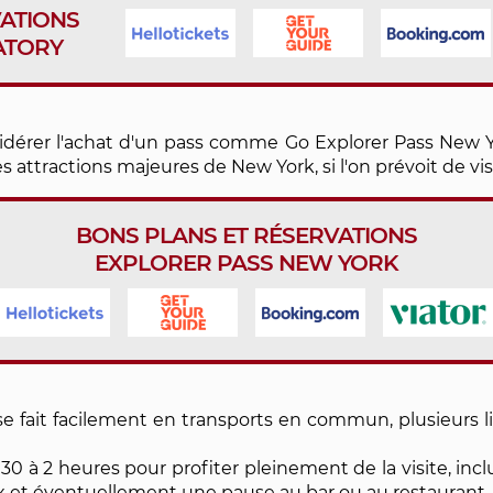
VATIONS
ATORY
idérer l'achat d'un pass comme Go Explorer Pass New Yo
 attractions majeures de New York, si l'on prévoit de visi
BONS PLANS ET RÉSERVATIONS
EXPLORER PASS NEW YORK
e fait facilement en transports en commun, plusieurs 
h30 à 2 heures pour profiter pleinement de la visite, inc
ux et éventuellement une pause au bar ou au restaurant.