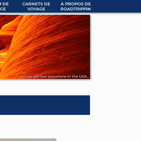
 DE
CARNETS DE
À PROPOS DE
GE
VOYAGE
ROADTRIPPIN
Let's go get lost anywhere in the USA...