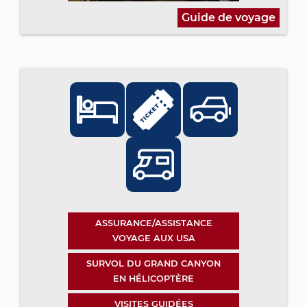
Guide de voyage
ASSURANCE/ASSISTANCE
VOYAGE AUX USA
SURVOL DU GRAND CANYON
EN HÉLICOPTÈRE
VISITES GUIDÉES