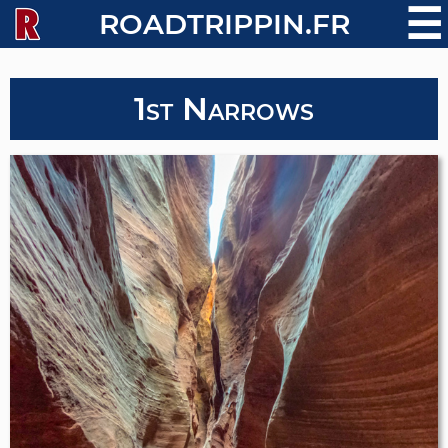
☰
ROADTRIPPIN.FR
1st Narrows