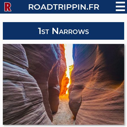
☰
ROADTRIPPIN.FR
1st Narrows