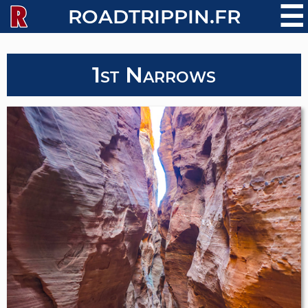
☰
ROADTRIPPIN.FR
1st Narrows