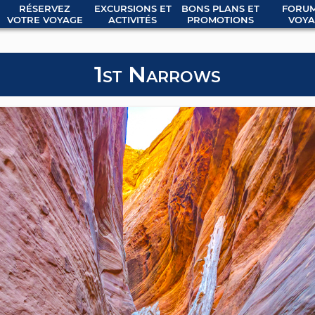
RÉSERVEZ
EXCURSIONS ET
BONS PLANS ET
FORUM
VOTRE VOYAGE
ACTIVITÉS
PROMOTIONS
VOYA
1st Narrows