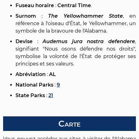
Fuseau horaire
:
Central Time
.
Surnom
:
The Yellowhammer State
, en
référence à l'oiseau d'État, le Yellowhammer, un
symbole de la bravoure de l'Alabama.
Devise
:
Audemus jura nostra defendere
,
signifiant "Nous osons défendre nos droits",
symbolise la volonté de l'État de protéger ses
principes et ses valeurs.
Abréviation
:
AL
National Parks
:
9
State Parks
:
21
Carte
Vous pouvez accéder aux sites à visiter de l'Alabama