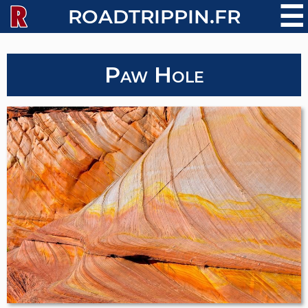
☰
ROADTRIPPIN.FR
Paw Hole