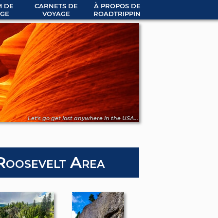
 DE
CARNETS DE
À PROPOS DE
GE
VOYAGE
ROADTRIPPIN
Let's go get lost anywhere in the USA...
Roosevelt Area