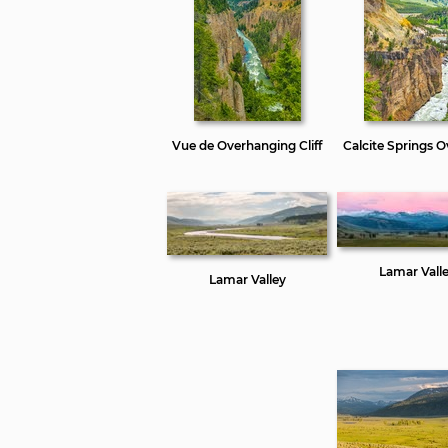
Vue de Overhanging Cliff
Calcite Springs 
Lamar Vall
Lamar Valley