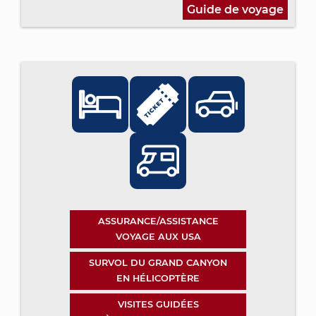
Guide de voyage
ASSURANCE/ASSISTANCE
VOYAGE AUX USA
SURVOL DU GRAND CANYON
EN HÉLICOPTÈRE
VISITES GUIDÉES