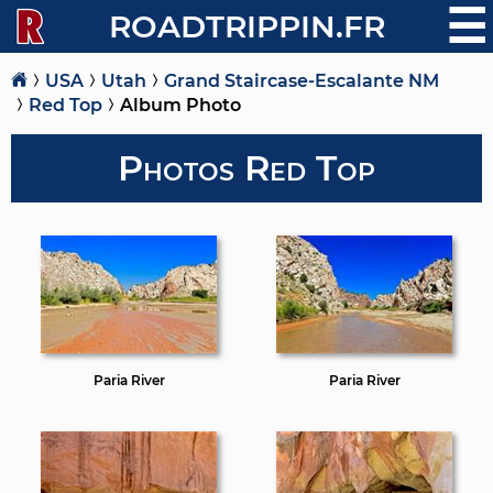
☰
ROADTRIPPIN.FR
USA
Utah
Grand Staircase-Escalante NM
Red Top
Album Photo
Photos Red Top
Paria River
Paria River