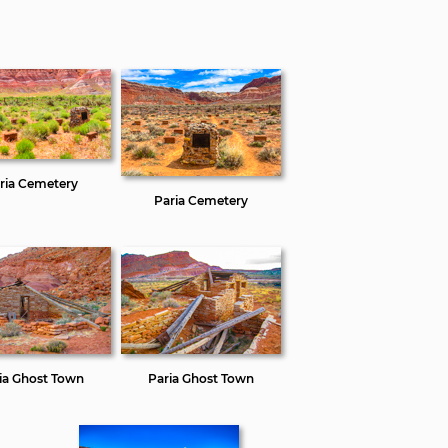
ria Cemetery
Paria Cemetery
ia Ghost Town
Paria Ghost Town