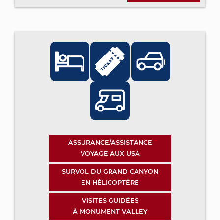
ASSURANCE/ASSISTANCE
VOYAGE AUX USA
SURVOL DU GRAND CANYON
EN HÉLICOPTÈRE
VISITES GUIDÉES
À MONUMENT VALLEY