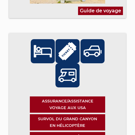
Guide de voyage
ASSURANCE/ASSISTANCE
VOYAGE AUX USA
SURVOL DU GRAND CANYON
EN HÉLICOPTÈRE