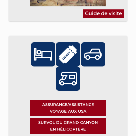
Guide de visite
ASSURANCE/ASSISTANCE
VOYAGE AUX USA
SURVOL DU GRAND CANYON
EN HÉLICOPTÈRE