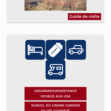
Guide de visite
ASSURANCE/ASSISTANCE
VOYAGE AUX USA
SURVOL DU GRAND CANYON
EN HÉLICOPTÈRE