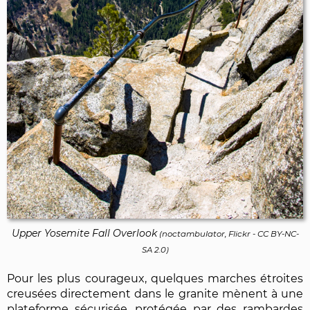
Upper Yosemite Fall Overlook
(
noctambulator, Flickr
-
CC BY-NC-
SA 2.0
)
Pour les plus courageux, quelques marches étroites
creusées directement dans le granite mènent à une
plateforme sécurisée, protégée par des rambardes