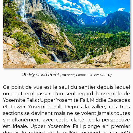
Oh My Gosh Point
(
mtnscll, Flickr
-
CC BY-SA 2.0
)
Ce point de vue est le seul du sentier depuis lequel
on peut embrasser d'un seul regard l'ensemble de
Yosemite Falls : Upper Yosemite Fall, Middle Cascades
et Lower Yosemite Fall. Depuis la vallée, ces trois
sections se devinent mais ne se voient jamais toutes
simultanément avec cette clarté. Ici, la perspective
est idéale. Upper Yosemite Fall plonge en premier
depuis le rebord de la vallée suspendue, sur 440