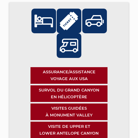
ASSURANCE/ASSISTANCE
VOYAGE AUX USA
SURVOL DU GRAND CANYON
EN HÉLICOPTÈRE
VISITES GUIDÉES
À MONUMENT VALLEY
VISITE DE UPPER ET
LOWER ANTELOPE CANYON