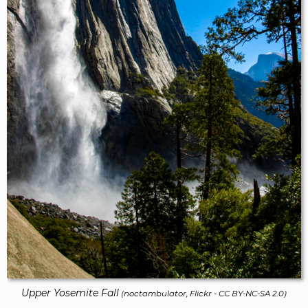
Upper Yosemite Fall
(
noctambulator, Flickr
-
CC BY-NC-SA 2.0
)