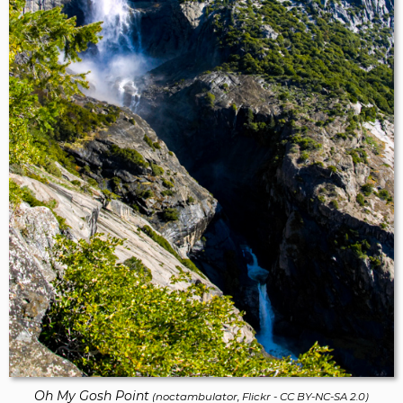
Oh My Gosh Point
(
noctambulator, Flickr
-
CC BY-NC-SA 2.0
)