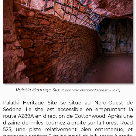
Palatki Heritage Site
(
Coconino National Forest, Flickr
)
Palatki Heritage Site se situe au Nord-Ouest de
Sedona. Le site est accessible en empruntant la
route AZ89A en direction de Cottonwood. Après une
dizaine de miles, tournez à droite sur la Forest Road
525, une piste relativement bien entretenue, et