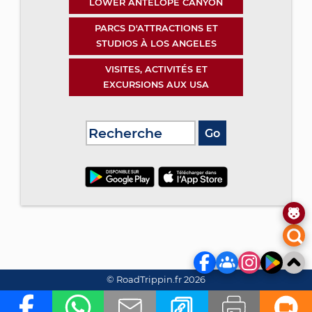
LOWER ANTELOPE CANYON
PARCS D'ATTRACTIONS ET
STUDIOS À LOS ANGELES
VISITES, ACTIVITÉS ET
EXCURSIONS AUX USA
© RoadTrippin.fr 2026