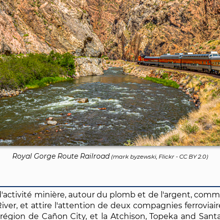
Royal Gorge Route Railroad
(
mark byzewski, Flickr
-
CC BY 2.0
)
d'activité minière, autour du plomb et de l'argent, com
iver, et attire l'attention de deux compagnies ferroviai
 région de Cañon City, et la Atchison, Topeka and Sant