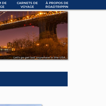
 DE
CARNETS DE
À PROPOS DE
GE
VOYAGE
ROADTRIPPIN
Let's go get lost anywhere in the USA...