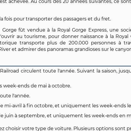
e est achevée. Au cours des 20 années suivantes, ce son
la fois pour transporter des passagers et du fret.
l Gorge fût vendue à la Royal Gorge Express, une sociét
l'ouvrir au tourisme, pour donner naissance à la Royal
storique transporte plus de 200.000 personnes à tr
s River et admirer des panoramas grandioses sur le canyo
Railroad circulent toute l'année. Suivant la saison, ju
s week-ends de mai à octobre.
toute l'année.
de mi-avril à fin octobre, et uniquement les week-ends le
 de juin à septembre, et uniquement les week-ends en ma
ez choisir votre type de voiture. Plusieurs options sont p