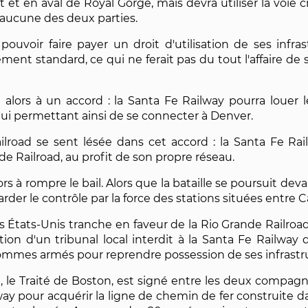
 et en aval de Royal Gorge, mais devra utiliser la voie
t aucune des deux parties.
ouvoir faire payer un droit d'utilisation de ses infra
ent standard, ce qui ne ferait pas du tout l'affaire de s
lors à un accord : la Santa Fe Railway pourra louer le
lui permettant ainsi de se connecter à Denver.
lroad se sent lésée dans cet accord : la Santa Fe Rai
nde Railroad, au profit de son propre réseau.
 à rompre le bail. Alors que la bataille se poursuit deva
r le contrôle par la force des stations situées entre C
es États-Unis tranche en faveur de la Rio Grande Railroa
tion d'un tribunal local interdit à la Santa Fe Railway d
 hommes armés pour reprendre possession de ses infrastr
 le Traité de Boston, est signé entre les deux compagni
way pour acquérir la ligne de chemin de fer construite da