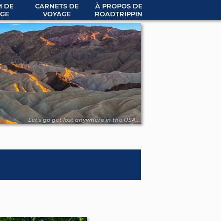
 DE
CARNETS DE
À PROPOS DE
GE
VOYAGE
ROADTRIPPIN
Let's go get lost anywhere in the USA...