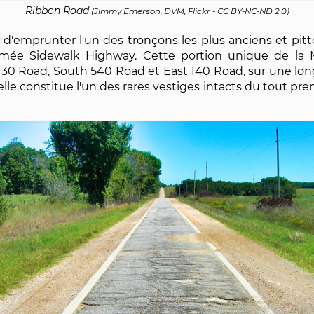
Ribbon Road
(
Jimmy Emerson, DVM, Flickr
-
CC BY-NC-ND 2.0
)
'emprunter l'un des tronçons les plus anciens et pitt
ée Sidewalk Highway. Cette portion unique de la M
0 Road, South 540 Road et East 140 Road, sur une long
elle constitue l'un des rares vestiges intacts du tout pr