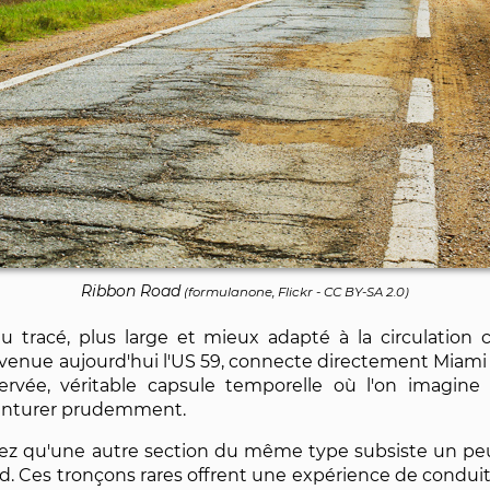
Ribbon Road
(
formulanone, Flickr
-
CC BY-SA 2.0
)
 tracé, plus large et mieux adapté à la circulation
evenue aujourd'hui l'US 59, connecte directement Miami 
rvée, véritable capsule temporelle où l'on imagine
venturer prudemment.
chez qu'une autre section du même type subsiste un peu
oad. Ces tronçons rares offrent une expérience de cond