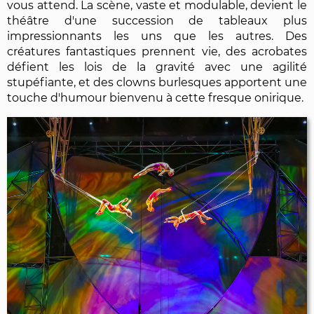
vous attend. La scène, vaste et modulable, devient le
théâtre d'une succession de tableaux plus
impressionnants les uns que les autres. Des
créatures fantastiques prennent vie, des acrobates
défient les lois de la gravité avec une agilité
stupéfiante, et des clowns burlesques apportent une
touche d'humour bienvenu à cette fresque onirique.