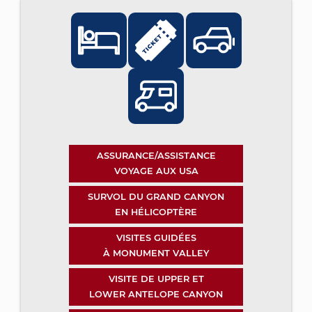
ASSURANCE/ASSISTANCE
VOYAGE AUX USA
SURVOL DU GRAND CANYON
EN HÉLICOPTÈRE
VISITES GUIDÉES
À MONUMENT VALLEY
VISITE DE UPPER ET
LOWER ANTELOPE CANYON