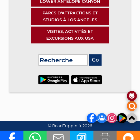
LOWER ANTELOPE CANYON
PARCS D'ATTRACTIONS ET
STUDIOS À LOS ANGELES
VISITES, ACTIVITÉS ET
EXCURSIONS AUX USA
© RoadTrippin.fr 2026