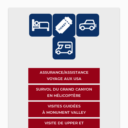
ASSURANCE/ASSISTANCE
VOYAGE AUX USA
SURVOL DU GRAND CANYON
EN HÉLICOPTÈRE
VISITES GUIDÉES
À MONUMENT VALLEY
VISITE DE UPPER ET