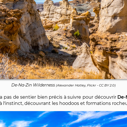
De-Na-Zin Wilderness
(
Alexander Hatley, Flickr
-
CC BY 2.0
)
 a pas de sentier bien précis à suivre pour découvrir
De-
s à l'instinct, découvrant les hoodoos et formations roche