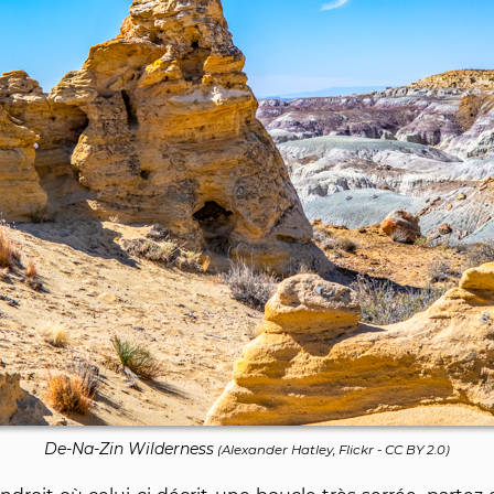
De-Na-Zin Wilderness
(
Alexander Hatley, Flickr
-
CC BY 2.0
)