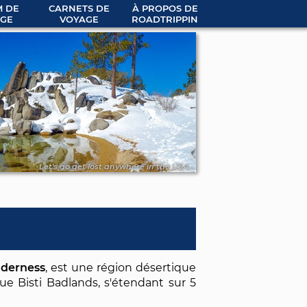
 DE
CARNETS DE
À PROPOS DE
GE
VOYAGE
ROADTRIPPIN
Let's go get lost anywhere in the USA...
lderness
, est une région désertique
que Bisti Badlands, s'étendant sur 5