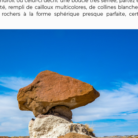
ndroit où celui-ci décrit une boucle très serrée, partez
nté, rempli de cailloux multicolores, de collines bla
 rochers à la forme sphérique presque parfaite, cer