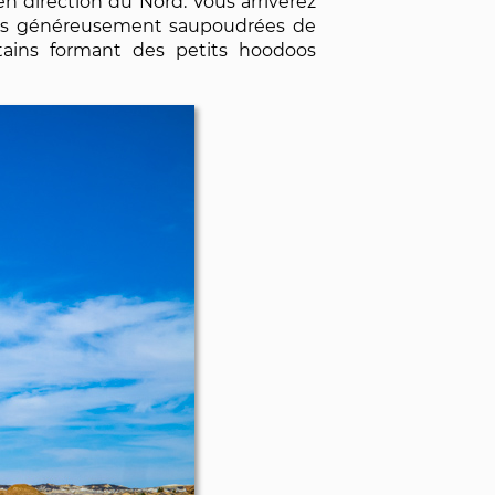
 en direction du Nord. Vous arriverez
nches généreusement saupoudrées de
tains formant des petits hoodoos