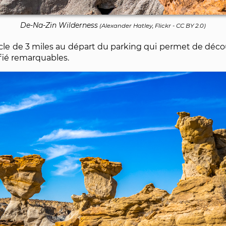
De-Na-Zin Wilderness
(
Alexander Hatley, Flickr
-
CC BY 2.0
)
e de 3 miles au départ du parking qui permet de déc
fié remarquables.