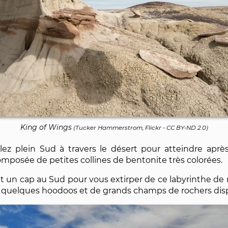
King of Wings
(
Tucker Hammerstrom, Flickr
-
CC BY-ND 2.0
)
filez plein Sud à travers le désert pour atteindre apr
posée de petites collines de bentonite très colorées.
 un cap au Sud pour vous extirper de ce labyrinthe de m
e quelques hoodoos et de grands champs de rochers dis