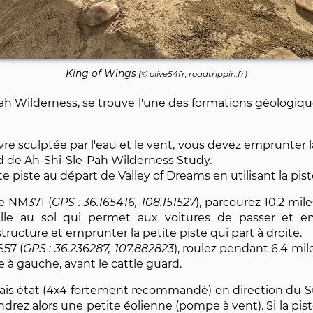
King of Wings
(© olive54fr, roadtrippin.fr)
ah Wilderness, se trouve l'une des formations géologique
 sculptée par l'eau et le vent, vous devez emprunter la 
d de Ah-Shi-Sle-Pah Wilderness Study.
tte piste au départ de Valley of Dreams en utilisant la pis
te NM371 (
36.165416,-108.151527
), parcourez 10.2 mil
lle au sol qui permet aux voitures de passer et emp
 structure et emprunter la petite piste qui part à droite.
S57 (
36.236287,-107.882823
), roulez pendant 6.4 mil
te à gauche, avant le cattle guard.
vais état (4x4 fortement recommandé) en direction du 
drez alors une petite éolienne (pompe à vent). Si la pist