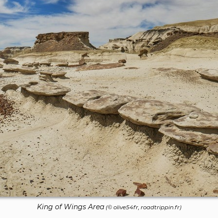
King of Wings Area
(© olive54fr, roadtrippin.fr)