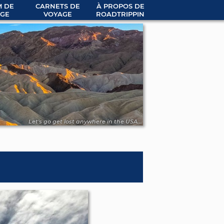
 DE
CARNETS DE
À PROPOS DE
GE
VOYAGE
ROADTRIPPIN
Let's go get lost anywhere in the USA...