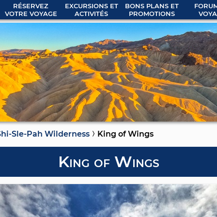
RÉSERVEZ
EXCURSIONS ET
BONS PLANS ET
FORUM
VOTRE VOYAGE
ACTIVITÉS
PROMOTIONS
VOYA
hi-Sle-Pah Wilderness
King of Wings
King of Wings