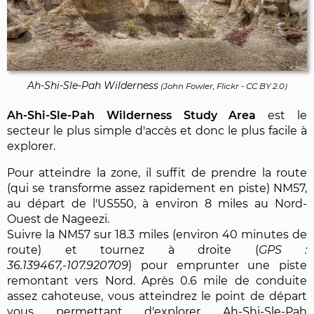
Ah-Shi-Sle-Pah Wilderness
(
John Fowler, Flickr
-
CC BY 2.0
)
Ah-Shi-Sle-Pah Wilderness Study Area
est le
secteur le plus simple d'accès et donc le plus facile à
explorer.
Pour atteindre la zone, il suffit de prendre la route
(qui se transforme assez rapidement en piste) NM57,
au départ de l'US550, à environ 8 miles au Nord-
Ouest de Nageezi.
Suivre la NM57 sur 18.3 miles (environ 40 minutes de
route) et tournez à droite (
36.139467,-107.920709
) pour emprunter une piste
remontant vers Nord. Après 0.6 mile de conduite
assez cahoteuse, vous atteindrez le point de départ
vous permettant d'explorer Ah-Shi-Sle-Pah