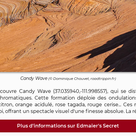
Candy Wave
(©
Dominique Chouvet
, roadtrippin.fr)
couvre Candy Wave (37.035940,-111.998557), qui se di
hromatiques. Cette formation déploie des ondulation
 citron, orange acidulé, rose tagada, rouge cerise... Ces
i, offrant un spectacle visuel d'une finesse absolue. La ré
Plus d'informations sur Edmaier's Secret