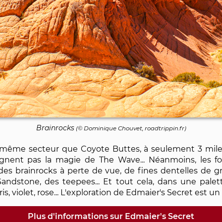
Brainrocks
(©
Dominique Chouvet
, roadtrippin.fr)
e même secteur que Coyote Buttes, à seulement 3 mil
teignent pas la magie de The Wave... Néanmoins, les 
: des brainrocks à perte de vue, de fines dentelles de 
andstone, des teepees... Et tout cela, dans une pale
is, violet, rose... L'exploration de Edmaier's Secret est u
Plus d'informations sur Edmaier's Secret