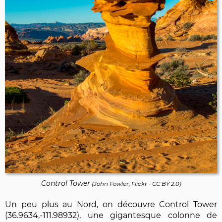
Control Tower
(
John Fowler, Flickr
-
CC BY 2.0
)
Un peu plus au Nord, on découvre Control Tower
(36.9634,-111.98932), une gigantesque colonne de