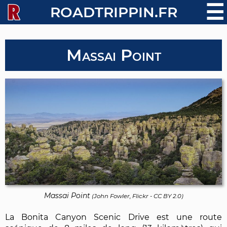
☰
ROADTRIPPIN.FR
Massai Point
Massai Point
(
John Fowler, Flickr
-
CC BY 2.0
)
La Bonita Canyon Scenic Drive est une route