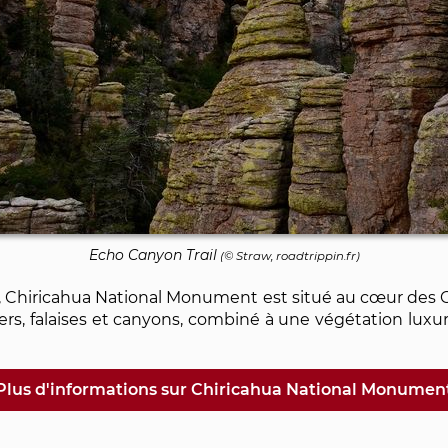
Echo Canyon Trail
(© Straw, roadtrippin.fr)
na, Chiricahua National Monument est situé au cœur des
rs, falaises et canyons, combiné à une végétation luxuri
Plus d'informations sur Chiricahua National Monumen